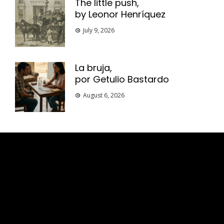
The little push,
by Leonor Henríquez
July 9, 2026
La bruja,
por Getulio Bastardo
August 6, 2026
Esse espaço trata-se um lugar onde você
pode se expressar, além de aproveitar a
oportunidade para ser lido em outro