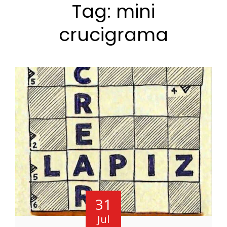
Tag:
mini
crucigrama
31
Jul