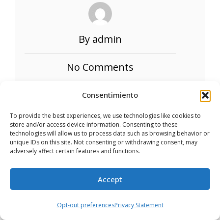
By admin
No Comments
Consentimiento
Angélica Tovar
To provide the best experiences, we use technologies like cookies to
Trivia,
store and/or access device information. Consenting to these
por Angélica Tovar
technologies will allow us to process data such as browsing behavior or
unique IDs on this site. Not consenting or withdrawing consent, may
adversely affect certain features and functions.
Mini crucigrama Atril Press Resuelve
Accept
nuestro crucigrama y descubre las 8
palabras relacionadas con
Opt-out preferences
Privacy Statement
conocimiento general.¡Diviértete