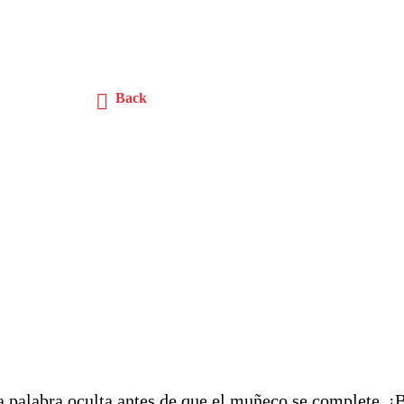
Back
a palabra oculta antes de que el muñeco se complete. ¡