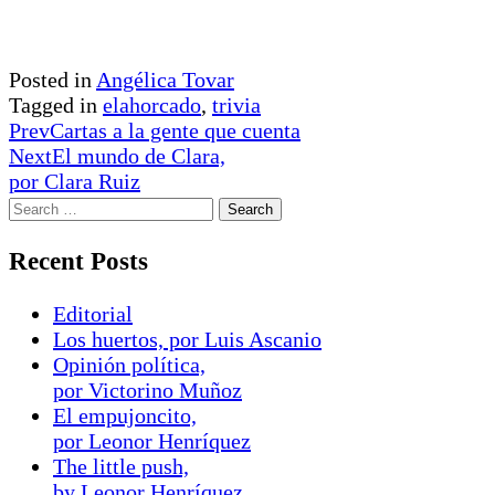
Posted in
Angélica Tovar
Tagged in
elahorcado
,
trivia
Prev
Cartas a la gente que cuenta
Next
El mundo de Clara,
por Clara Ruiz
Recent Posts
Editorial
Los huertos, por Luis Ascanio
Opinión política,
por Victorino Muñoz
El empujoncito,
por Leonor Henríquez
The little push,
by Leonor Henríquez