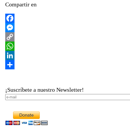
Compartir en
Facebook
Messenger
Copy
Link
WhatsApp
LinkedIn
Share
¡Suscríbete a nuestro Newsletter!