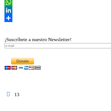
Copy
Link
WhatsApp
LinkedIn
Share
¡Suscríbete a nuestro Newsletter!
13