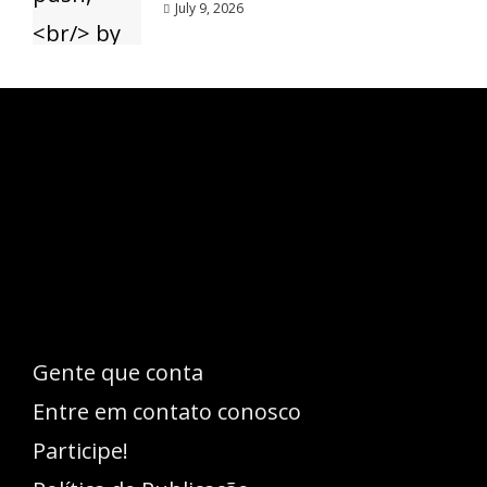
July 9, 2026
Esse espaço trata-se um lugar onde você
pode se expressar, além de aproveitar a
oportunidade para ser lido em outro
idioma!
Gente que conta
Entre em contato conosco
Participe!