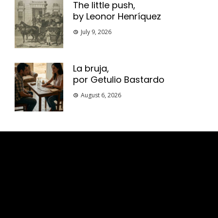
The little push,
by Leonor Henríquez
July 9, 2026
La bruja,
por Getulio Bastardo
August 6, 2026
Esse espaço trata-se um lugar onde você
pode se expressar, além de aproveitar a
oportunidade para ser lido em outro