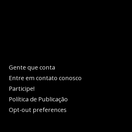
Esse espaço trata-se um lugar onde você
pode se expressar, além de aproveitar a
oportunidade para ser lido em outro
idioma!
Gente que conta
Entre em contato conosco
Participe!
Política de Publicação
Opt-out preferences