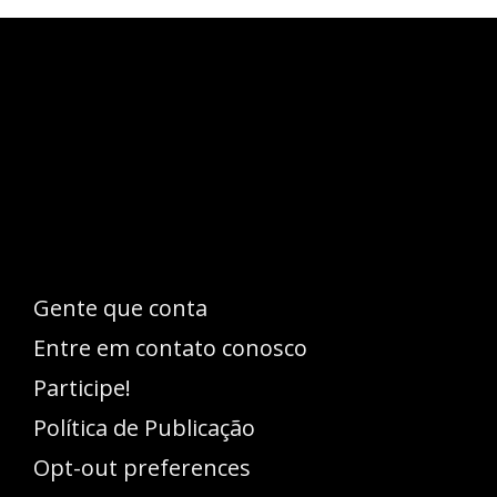
Esse espaço trata-se um lugar onde você
pode se expressar, além de aproveitar a
oportunidade para ser lido em outro
idioma!
Gente que conta
Entre em contato conosco
Participe!
Política de Publicação
Opt-out preferences