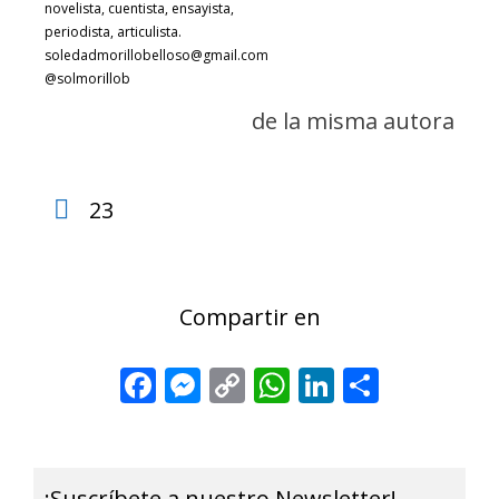
novelista, cuentista, ensayista,
periodista, articulista.
soledadmorillobelloso@gmail.com
@solmorillob
de la misma autora
23
Compartir en
Facebook
Messenger
Copy
WhatsApp
LinkedIn
Share
Link
¡Suscríbete a nuestro Newsletter!