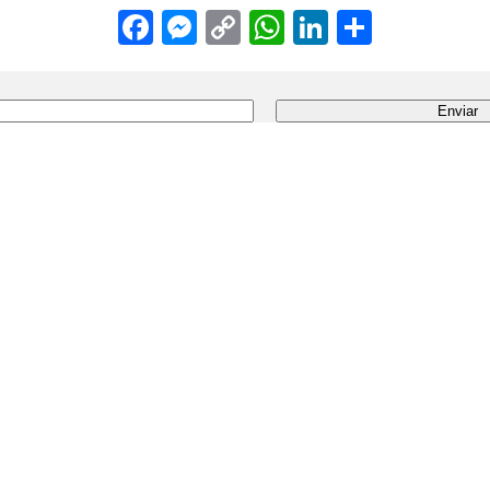
Facebook
Messenger
Copy
WhatsApp
LinkedIn
Share
Link