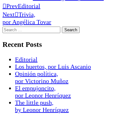
Prev
Editorial
Next
Trivia,
por Angélica Tovar
Recent Posts
Editorial
Los huertos, por Luis Ascanio
Opinión política,
por Victorino Muñoz
El empujoncito,
por Leonor Henríquez
The little push,
by Leonor Henríquez