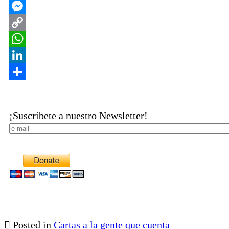
Facebook
Messenger
Copy
Link
WhatsApp
LinkedIn
Share
¡Suscríbete a nuestro Newsletter!
Posted in
Cartas a la gente que cuenta