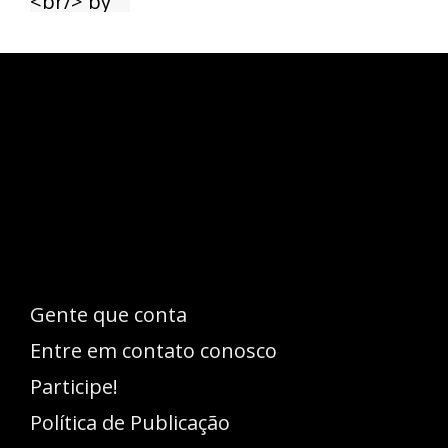
Esse espaço trata-se um lugar onde você
pode se expressar, além de aproveitar a
oportunidade para ser lido em outro
idioma!
Gente que conta
Entre em contato conosco
Participe!
Política de Publicação