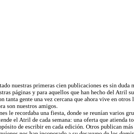
tado nuestras primeras cien publicaciones es sin duda 
tras páginas y para aquellos que han hecho del Atril s
n tanta gente una vez cercana que ahora vive en otros
ra son nuestros amigos.
es le recordaba una fiesta, donde se reunían varios gr
tende el Atril de cada semana: una oferta que atienda to
opósito de escribir en cada edición. Otros publican má
 quienes nos han incoporado a su desayuno de los domin