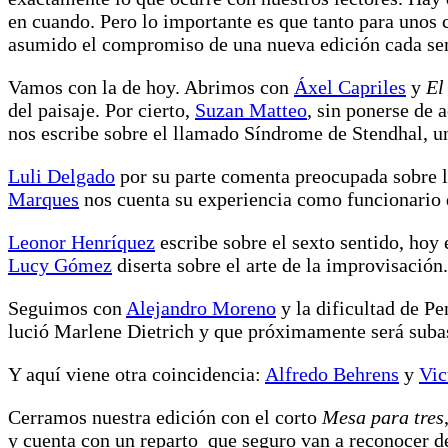
en cuando. Pero lo importante es que tanto para unos c
asumido el compromiso de una nueva edición cada s
Vamos con la de hoy. Abrimos con
Áxel Capriles
y
El
del paisaje. Por cierto,
Suzan Matteo
, sin ponerse de 
nos escribe sobre el llamado Síndrome de Stendhal, un
Luli Delgado
por su parte comenta preocupada sobre l
Marques
nos cuenta su experiencia como funcionario d
Leonor Henríquez
escribe sobre el sexto sentido, hoy 
Lucy Gómez
diserta sobre el arte de la improvisación.
Seguimos con
Alejandro Moreno
y la dificultad de P
lució Marlene Dietrich y que próximamente será sub
Y aquí viene otra coincidencia:
Alfredo Behrens
y
Vic
Cerramos nuestra edición con el corto
Mesa para tres
y cuenta con un reparto que seguro van a reconocer de