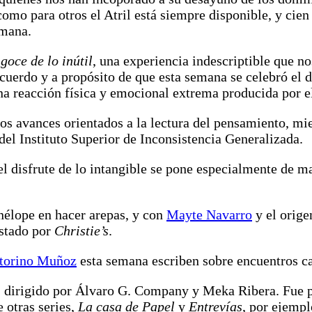
omo para otros el Atril está siempre disponible, y cien
emana.
 goce de lo inútil
, una experiencia indescriptible que n
acuerdo y a propósito de que esta semana se celebró el 
a reacción física y emocional extrema producida por el 
os avances orientados a la lectura del pensamiento, mi
el Instituto Superior de Inconsistencia Generalizada.
el disfrute de lo intangible se pone especialmente de ma
enélope en hacer arepas, y con
Mayte Navarro
y el orige
astado por
Christie’s
.
torino Muñoz
esta semana escriben sobre encuentros ca
, dirigido por Álvaro G. Company y Meka Ribera. Fue 
 otras series,
La casa de Papel
y
Entrevías
, por ejempl