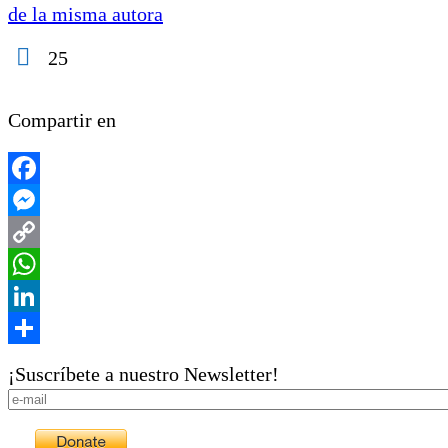
de la misma autora
25
Compartir en
Facebook
Messenger
Copy
Link
WhatsApp
LinkedIn
Share
¡Suscríbete a nuestro Newsletter!