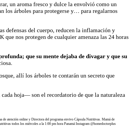
trar, un aroma fresco y dulce la envolvió como un
ran los árboles para protegerse y… para regalarnos
as defensas del cuerpo, reducen la inflamación y
 NK que nos protegen de cualquier amenaza las 24 horas
a profunda; que su mente dejaba de divagar y que su
ciosa.
sque, allí los árboles te contarán un secreto que
n cada hoja— son el recordatorio de que la naturaleza
 de atención online y Directora del programa envivo Cápsula Nutritivas. Mamá de
Nutritivas todos los miércoles a la 1:00 pm hora Panamá Instagram @homedoctorplus