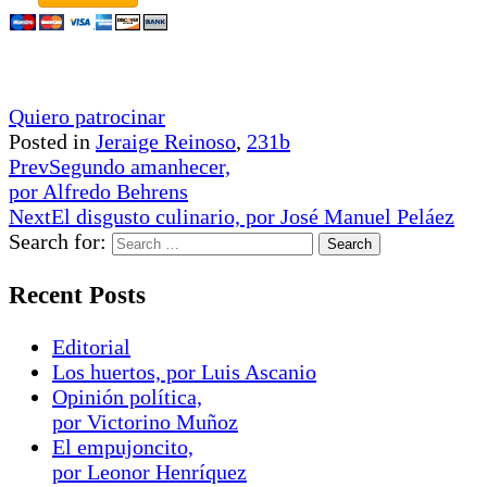
Quiero patrocinar
Posted in
Jeraige Reinoso
,
231b
Prev
Segundo amanhecer,
por Alfredo Behrens
Next
El disgusto culinario, por José Manuel Peláez
Search for:
Recent Posts
Editorial
Los huertos, por Luis Ascanio
Opinión política,
por Victorino Muñoz
El empujoncito,
por Leonor Henríquez