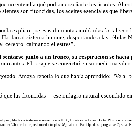
ue no entendía qué podían enseñarle los árboles. Al en
 sientes son fitoncidas, los aceites esenciales que libe
buela explicó que esas diminutas moléculas fortalecen l
 “Hablan al sistema inmune, despertando a las células
al cerebro, calmando el estrés”.
l sentarse junto a un tronco, su respiración se hací
mo antes. El bosque se convirtió en su medicina silen
gotado, Amaya repetía lo que había aprendido: “Ve al bo
rió que las fitoncidas —ese milagro natural escondido e
logía y Medicina Antienvejecimiento de la ULA, Directora de Home Doctor Plus con programa
 de la autora @homedoctorplus homedoctorplus4@gmail.com Participe de su programa Cápsulas 