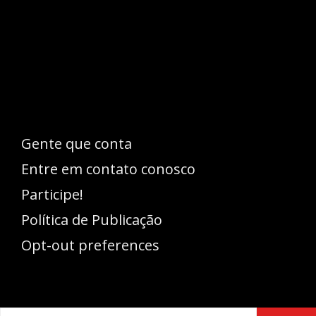
Esse espaço trata-se um lugar onde você
pode se expressar, além de aproveitar a
oportunidade para ser lido em outro
idioma!
Gente que conta
Entre em contato conosco
Participe!
Política de Publicação
Opt-out preferences