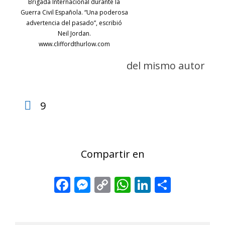
Brigada Internacional durante la
Guerra Civil Española. “Una poderosa
advertencia del pasado”, escribió
Neil Jordan.
www.cliffordthurlow.com
del mismo autor
9
Compartir en
Facebook
Messenger
Copy
WhatsApp
LinkedIn
Share
Link