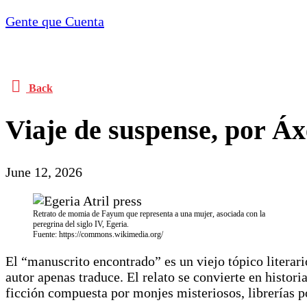
Gente que Cuenta
Back
Viaje de suspense, por Áx
June 12, 2026
Retrato de momia de Fayum que representa a una mujer, asociada con la
peregrina del siglo IV, Egeria.
Fuente: https://commons.wikimedia.org/
El “manuscrito encontrado” es un viejo tópico literari
autor apenas traduce. El relato se convierte en histor
ficción compuesta por monjes misteriosos, librerías po