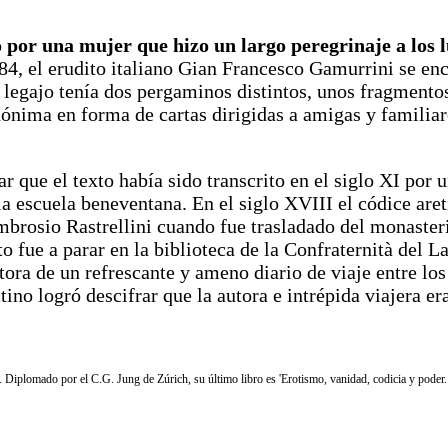
to por una mujer que hizo un largo peregrinaje a los 
884, el erudito italiano Gian Francesco Gamurrini se en
l legajo tenía dos pergaminos distintos, unos fragmento
nónima en forma de cartas dirigidas a amigas y familia
r que el texto había sido transcrito en el siglo XI por
a escuela beneventana. En el siglo XVIII el códice aret
 Ambrosio Rastrellini cuando fue trasladado del monas
to fue a parar en la biblioteca de la Confraternità del L
ora de un refrescante y ameno diario de viaje entre los
ino logró descifrar que la autora e intrépida viajera er
a. Diplomado por el C.G. Jung de Zúrich, su último libro es 'Erotismo, vanidad, codicia y poder