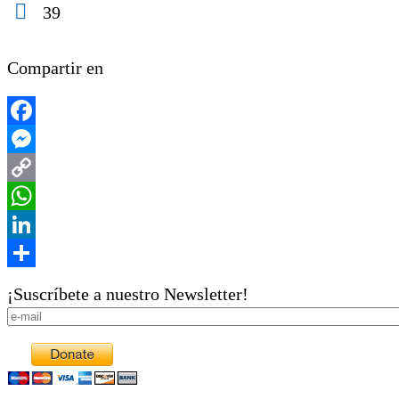
39
Compartir en
Facebook
Messenger
Copy
Link
WhatsApp
LinkedIn
Share
¡Suscríbete a nuestro Newsletter!