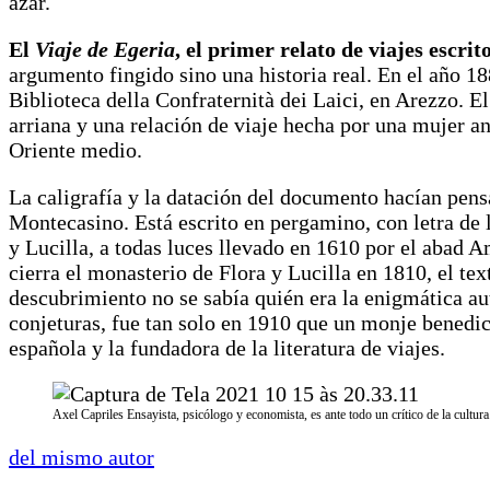
azar.
El
Viaje de Egeria
, el primer relato de viajes escri
argumento fingido sino una historia real. En el año 1
Biblioteca della Confraternità dei Laici, en Arezzo. E
arriana y una relación de viaje hecha por una mujer a
Oriente medio.
La caligrafía y la datación del documento hacían pensa
Montecasino. Está escrito en pergamino, con letra de l
y Lucilla, a todas luces llevado en 1610 por el abad
cierra el monasterio de Flora y Lucilla en 1810, el tex
descubrimiento no se sabía quién era la enigmática aut
conjeturas, fue tan solo en 1910 que un monje benedict
española y la fundadora de la literatura de viajes.
Axel Capriles Ensayista, psicólogo y economista, es ante todo un crítico de la cultur
del mismo autor