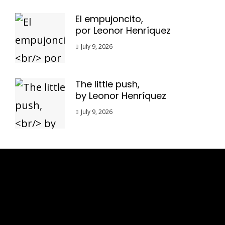
El empujoncito,
por Leonor Henríquez
July 9, 2026
The little push,
by Leonor Henríquez
July 9, 2026
Esse espaço trata-se um lugar onde você
pode se expressar, além de aproveitar a
oportunidade para ser lido em outro