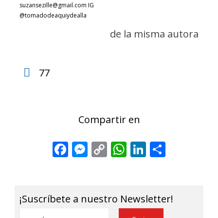
suzansezille@gmail.com IG
@tomadodeaquiydealla
de la misma autora
77
Compartir en
Facebook
Messenger
Copy
WhatsApp
LinkedIn
Share
Link
¡Suscríbete a nuestro Newsletter!