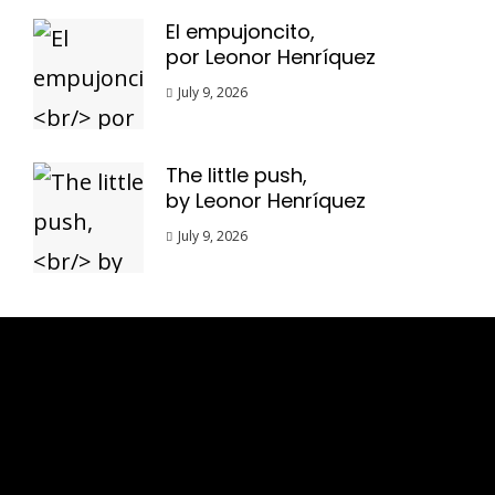
El empujoncito,
por Leonor Henríquez
July 9, 2026
The little push,
by Leonor Henríquez
July 9, 2026
Esse espaço trata-se um lugar onde você
pode se expressar, além de aproveitar a
oportunidade para ser lido em outro