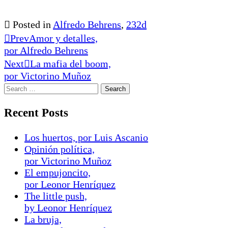
Posted in
Alfredo Behrens
,
232d
Prev
Amor y detalles,
por Alfredo Behrens
Next
La mafia del boom,
por Victorino Muñoz
Recent Posts
Los huertos, por Luis Ascanio
Opinión política,
por Victorino Muñoz
El empujoncito,
por Leonor Henríquez
The little push,
by Leonor Henríquez
La bruja,