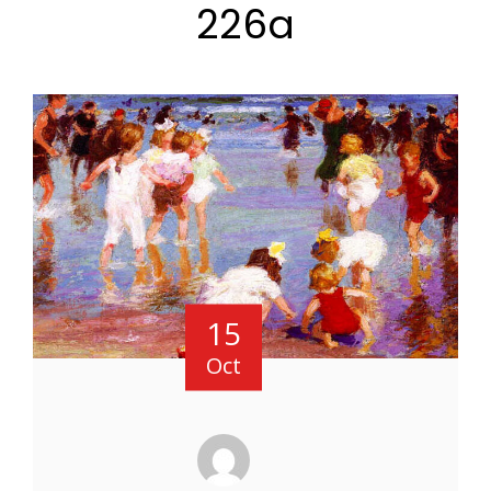
226a
15
Oct