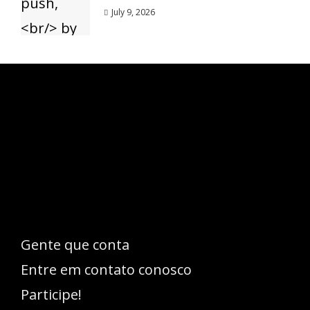
July 9, 2026
Esse espaço trata-se um lugar onde você
pode se expressar, além de aproveitar a
oportunidade para ser lido em outro
idioma!
Gente que conta
Entre em contato conosco
Participe!