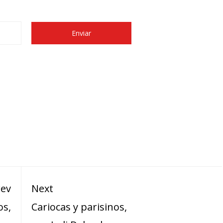
rev
Next
os,
Cariocas y parisinos,