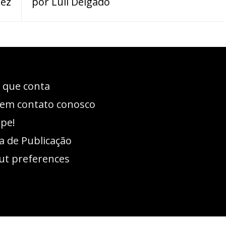
uez
por Luli Delgado
 que conta
 em contato conosco
ipe!
ca de Publicação
ut preferences