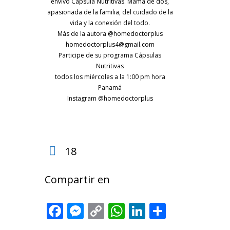
envivo Cápsula Nutritivas. Mamá de dos,
apasionada de la familia, del cuidado de la
vida y la conexión del todo.
Más de la autora @homedoctorplus
homedoctorplus4@gmail.com
Participe de su programa Cápsulas
Nutritivas
todos los miércoles a la 1:00 pm hora
Panamá
Instagram @homedoctorplus
18
Compartir en
Facebook
Messenger
Copy
WhatsApp
LinkedIn
Share
Link