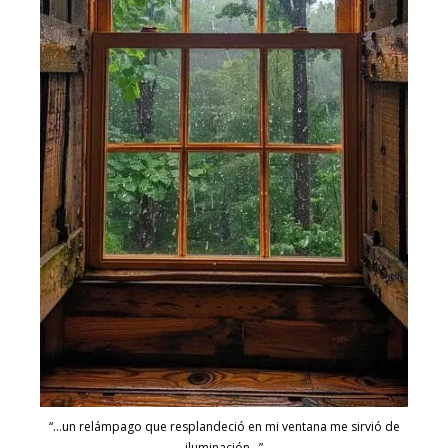
“…un relámpago que resplandeció en mi ventana me sirvió de
iluminación…”