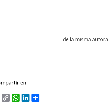
de la misma autora
ompartir en
cebook
Messenger
Copy
WhatsApp
LinkedIn
Share
Link