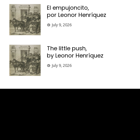
El empujoncito,
por Leonor Henríquez
July 9, 2026
The little push,
by Leonor Henríquez
July 9, 2026
Esse espaço trata-se um lugar onde você
pode se expressar, além de aproveitar a
oportunidade para ser lido em outro