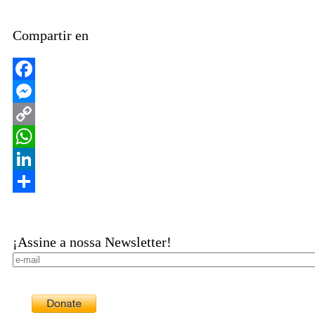
Compartir en
Facebook
Messenger
Copy
Link
WhatsApp
LinkedIn
Share
¡Assine a nossa Newsletter!