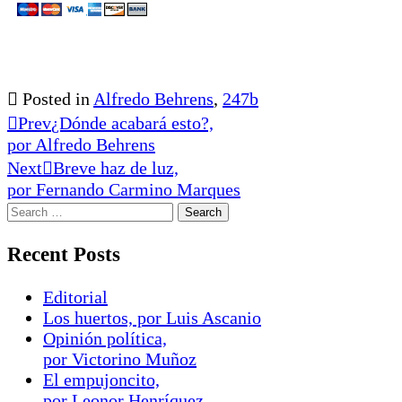
Posted in
Alfredo Behrens
,
247b
Prev
¿Dónde acabará esto?,
por Alfredo Behrens
Next
Breve haz de luz,
por Fernando Carmino Marques
Recent Posts
Editorial
Los huertos, por Luis Ascanio
Opinión política,
por Victorino Muñoz
El empujoncito,
por Leonor Henríquez