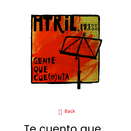
Back
Te cuento que…