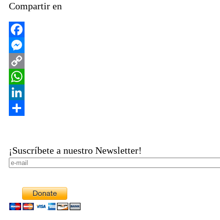
Compartir en
Facebook
Messenger
Copy
Link
WhatsApp
LinkedIn
Share
¡Suscríbete a nuestro Newsletter!