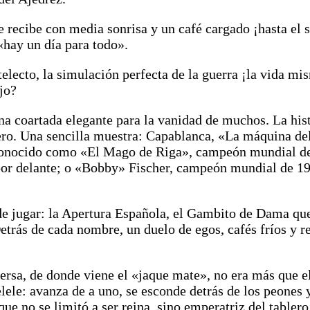
 recibe con media sonrisa y un café cargado ¡hasta el s
hay un día para todo».
telecto, la simulación perfecta de la guerra ¡la vida m
ajo?
 una coartada elegante para la vanidad de muchos. La his
lero. Una sencilla muestra: Capablanca, «La máquina d
 conocido como «El Mago de Riga», campeón mundial de
s por delante; o «Bobby» Fischer, campeón mundial de 1
de jugar: la Apertura Española, el Gambito de Dama que
Detrás de cada nombre, un duelo de egos, cafés fríos y 
persa, de donde viene el «jaque mate», no era más que e
pelele: avanza de a uno, se esconde detrás de los peones 
que no se limitó a ser reina, sino emperatriz del tabler