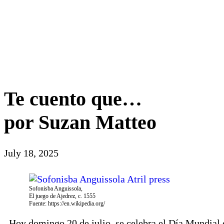
Te cuento que…
por Suzan Matteo
July 18, 2025
Sofonisba Anguissola,
El juego de Ajedrez, c. 1555
Fuente: https://en.wikipedia.org/
Hoy domingo 20 de julio, se celebra el Día Mundial 