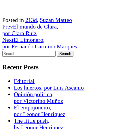
Posted in
213d
,
Suzan Matteo
Prev
El mundo de Clara,
por Clara Ruiz
Next
El Limonero,
por Fernando Carmino Marques
Recent Posts
Editorial
Los huertos, por Luis Ascanio
Opinión política,
por Victorino Muñoz
El empujoncito,
por Leonor Henríquez
The little push,
by Leonor Henríquez