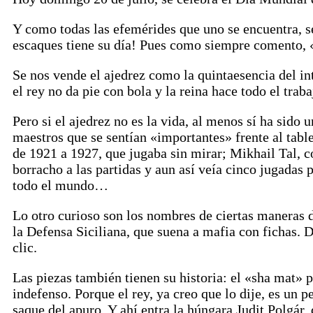
Y como todas las efemérides que uno se encuentra, se
escaques tiene su día! Pues como siempre comento, «
Se nos vende el ajedrez como la quintaesencia del in
el rey no da pie con bola y la reina hace todo el trab
Pero si el ajedrez no es la vida, al menos sí ha sido
maestros que se sentían «importantes» frente al tab
de 1921 a 1927, que jugaba sin mirar; Mikhail Tal,
borracho a las partidas y aun así veía cinco jugada
todo el mundo…
Lo otro curioso son los nombres de ciertas maneras 
la Defensa Siciliana, que suena a mafia con fichas. 
clic.
Las piezas también tienen su historia: el «sha mat» 
indefenso. Porque el rey, ya creo que lo dije, es un 
saque del apuro. Y ahí entra la húngara Judit Polgár, 