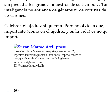
sin piedad a los grandes maestros de su tiempo… Ta
inteligencia no entiende de géneros ni de cortinas 
de varones.
Celebren el ajedrez si quieren. Pero no olviden que, 
importante (como en el ajedrez y en la vida) es no qu
importa.
Suzan Sezille de Matteo es caraqueña, cosecha del 52;
ingeniero industrial aplicada al área social; esposa, madre de
dos, que ahora abuelea y escribe desde Inglaterra.
suzansezille@gmail.com
IG @tomadodeaquiydealla
80