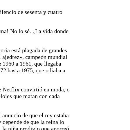
ilencio de sesenta y cuatro
isma! No lo sé. ¿La vida donde
toria está plagada de grandes
el ajedrez», campeón mundial
 1960 a 1961, que llegaba
972 hasta 1975, que odiaba a
 Netflix convirtió en moda, o
relojes que matan con cada
l anuncio de que el rey estaba
y depende de que la reina lo
o, la niña prodigio que aporreó