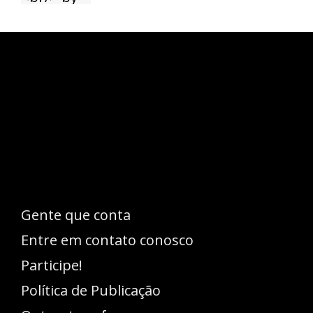
Esse espaço trata-se um lugar onde você
pode se expressar, além de aproveitar a
oportunidade para ser lido em outro
idioma!
Gente que conta
Entre em contato conosco
Participe!
Política de Publicação