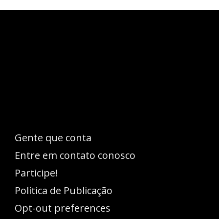
Esse espaço trata-se um lugar onde você
pode se expressar, além de aproveitar a
oportunidade para ser lido em outro
idioma!
Gente que conta
Entre em contato conosco
Participe!
Política de Publicação
Opt-out preferences