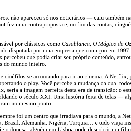
s. não apareceu só nos noticiários — caiu também nas
unt fez uma contraproposta e, no fim das contas, ning
nsável por clássicos como
Casablanca
,
O Mágico de O
 sendo disputada por uma empresa que começou em 1997
x percebeu que podia criar seu próprio conteúdo, entro
s do mundo inteiro.
cinéfilos se arrumando para ir ao cinema. A Netflix, p
 apertando o play. Você percebe a mudança da qual tod
, seria a imagem perfeita desta era de transição: o e
ldando o século XXI. Uma história feita de telas — a
ntram no mesmo ponto.
empre foi um centro que irradiava para o mundo, a Net
a, Brasil, Alemanha, Nigéria, Turquia… e tudo viaja i
rie polonesa; alguém em Lisboa pode descobrir um fil