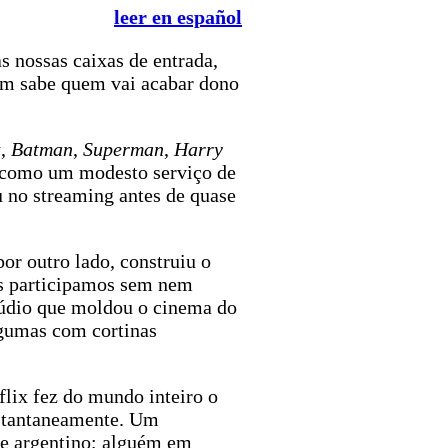
leer en español
 nossas caixas de entrada,
uém sabe quem vai acabar dono
z
,
Batman
,
Superman
,
Harry
 como um modesto serviço de
u no streaming antes de quase
or outro lado, construiu o
os participamos sem nem
stúdio que moldou o cinema do
lgumas com cortinas
flix fez do mundo inteiro o
nstantaneamente. Um
me argentino; alguém em