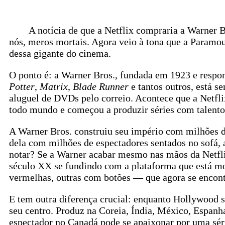
A notícia de que a Netflix compraria a Warner Bro
nós, meros mortais. Agora veio à tona que a Paramo
dessa gigante do cinema.
O ponto é: a Warner Bros., fundada em 1923 e respo
Potter
,
Matrix
,
Blade Runner
e tantos outros, está
aluguel de DVDs pelo correio. Acontece que a Netfli
todo mundo e começou a produzir séries com talento
A Warner Bros. construiu seu império com milhões de 
dela com milhões de espectadores sentados no sofá,
notar? Se a Warner acabar mesmo nas mãos da Netflix
século XX se fundindo com a plataforma que está mo
vermelhas, outras com botões — que agora se enco
E tem outra diferença crucial: enquanto Hollywood s
seu centro. Produz na Coreia, Índia, México, Espanh
espectador no Canadá pode se apaixonar por uma sé