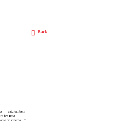
Back
rios — caiu também
unt fez uma
igante do cinema…”