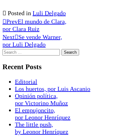
Posted in
Luli Delgado
Prev
El mundo de Clara,
por Clara Ruiz
Next
Se vende Warner,
por Luli Delgado
Recent Posts
Editorial
Los huertos, por Luis Ascanio
Opinión política,
por Victorino Muñoz
El empujoncito,
por Leonor Henríquez
The little push,
by Leonor Henríquez