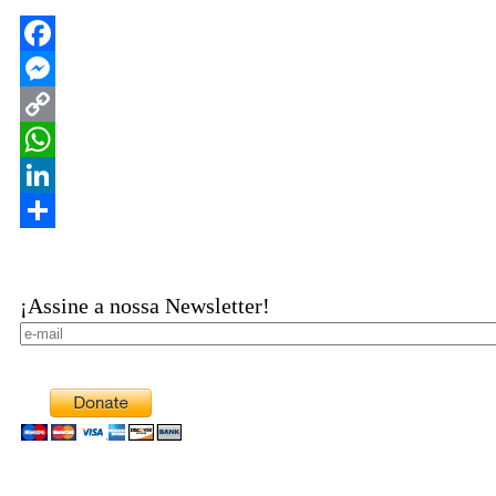
Facebook
Messenger
Copy
Link
WhatsApp
LinkedIn
Share
¡Assine a nossa Newsletter!