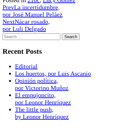
Prev
La incertidumbre,
por José Manuel Peláez
Next
Nácar rosado,
por Luli Delgado
Recent Posts
Editorial
Los huertos, por Luis Ascanio
Opinión política,
por Victorino Muñoz
El empujoncito,
por Leonor Henríquez
The little push,
by Leonor Henríquez