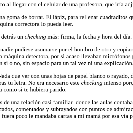
 al llegar con el celular de una profesora, que iría adjun
una goma de borrar. El lápiz, para rellenar cuadraditos
áquina correctora lo pueda leer.
r detrás un
checking
más: firma, la fecha y hora del día.
 nadie pudiese asomarse por el hombro de otro y copiar
una máquina detectora, por si acaso llevaban micrófonos
 sí o no, sin espacio para un tal vez ni una explicación
Nada que ver con unas hojas de papel blanco o rayado, 
as tu letra. No era necesario este
checking
intenso por
a como si te hubiera parido.
es de una relación casi familiar donde las aulas conta
cados, comentados y subrayados con puntos de admira
i fuera poco le mandaba cartas a mi mamá por esa vía po