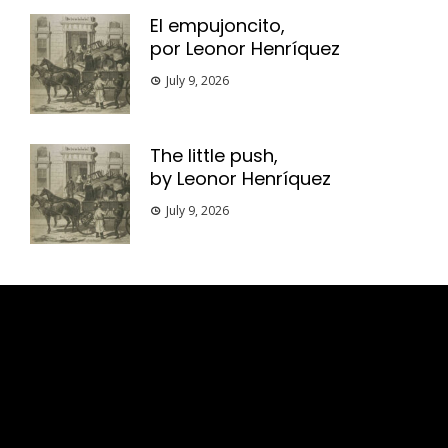
El empujoncito,
por Leonor Henríquez
July 9, 2026
The little push,
by Leonor Henríquez
July 9, 2026
Esse espaço trata-se um lugar onde você
pode se expressar, além de aproveitar a
oportunidade para ser lido em outro