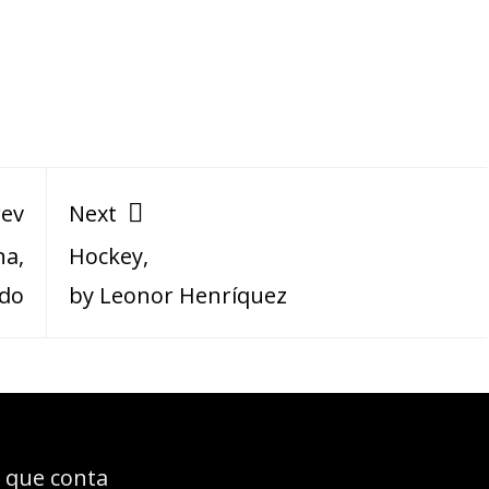
rev
Next
na,
Hockey,
ado
by Leonor Henríquez
 que conta