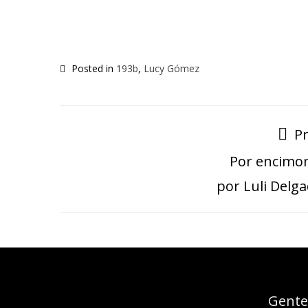
Posted in
193b
,
Lucy Gómez
P
Por encimo
por Luli Delg
Esse espaço trata-se um
Gente