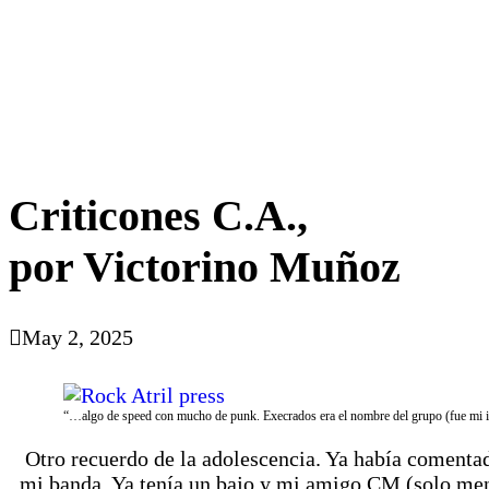
Criticones C.A.,
por Victorino Muñoz
May 2, 2025
“…algo de speed con mucho de punk. Execrados era el nombre del grupo (fue mi
Otro recuerdo de la adolescencia. Ya había comentado
mi banda. Ya tenía un bajo y mi amigo CM (solo menci