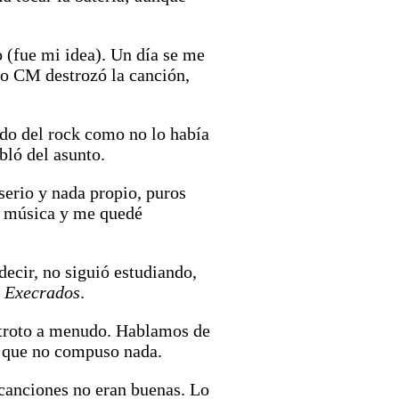
 (fue mi idea). Un día se me
ro CM destrozó la canción,
ndo del rock como no lo había
bló del asunto.
serio y nada propio, puros
la música y me quedé
ecir, no siguió estudiando,
,
Execrados
.
 troto a menudo. Hablamos de
é que no compuso nada.
 canciones no eran buenas. Lo