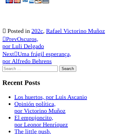
Posted in
202c
,
Rafael Victorino Muñoz
Prev
Oscuros,
por Luli Delgado
Next
Uma frágil esperança,
por Alfredo Behrens
Recent Posts
Los huertos, por Luis Ascanio
Opinión política,
por Victorino Muñoz
El empujoncito,
por Leonor Henríquez
The little push,