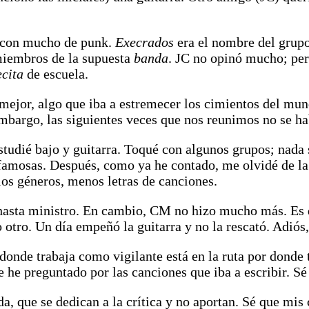
d con mucho de punk.
Execrados
era el nombre del grupo
 miembros de la supuesta
banda
. JC no opinó mucho; pe
ecita
de escuela.
 mejor, algo que iba a estremecer los cimientos del mu
mbargo, las siguientes veces que nos reunimos no se ha
tudié bajo y guitarra. Toqué con algunos grupos; nada 
s famosas. Después, como ya he contado, me olvidé de 
ios géneros, menos letras de canciones.
 hasta ministro. En cambio, CM no hizo mucho más. Es d
o otro. Un día empeñó la guitarra y no la rescató. Adiós
donde trabaja como vigilante está en la ruta por donde
e he preguntado por las canciones que iba a escribir. S
da, que se dedican a la crítica y no aportan. Sé que mis