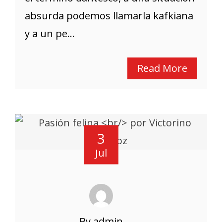
absurda podemos llamarla kafkiana
y a un pe...
Read More
3
Jul
By admin