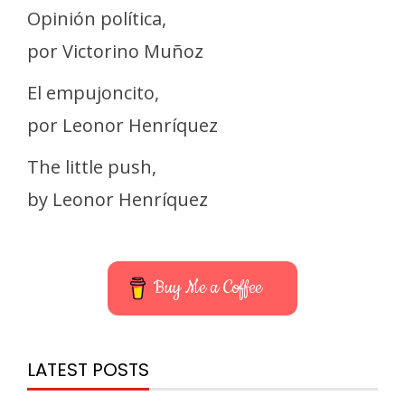
Opinión política,
por Victorino Muñoz
El empujoncito,
por Leonor Henríquez
The little push,
by Leonor Henríquez
Buy Me a Coffee
LATEST POSTS