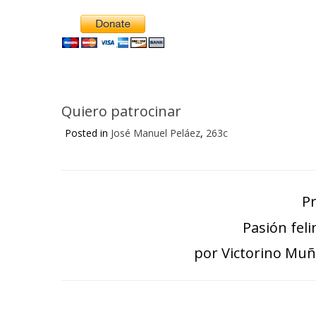
Alternative:
Quiero patrocinar
Posted in
José Manuel Peláez
,
263c
P
Pasión feli
por Victorino Mu