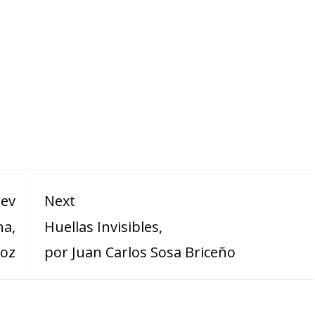
rev
Next
na,
Huellas Invisibles,
ñoz
por Juan Carlos Sosa Briceño