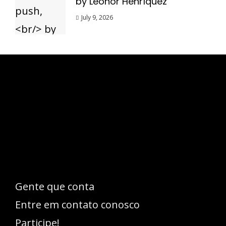
by Leonor Henríquez
July 9, 2026
Esse espaço trata-se um lugar onde você
pode se expressar, além de aproveitar a
oportunidade para ser lido em outro
idioma!
Gente que conta
Entre em contato conosco
Participe!