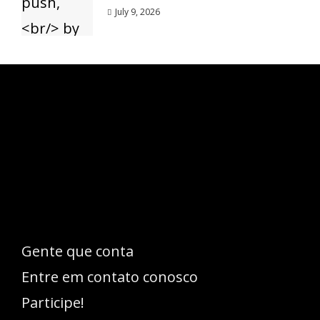
July 9, 2026
Esse espaço trata-se um lugar onde você
pode se expressar, além de aproveitar a
oportunidade para ser lido em outro
idioma!
Gente que conta
Entre em contato conosco
Participe!