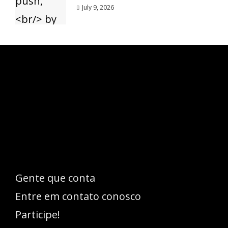
July 9, 2026
Esse espaço trata-se um lugar onde você
pode se expressar, além de aproveitar a
oportunidade para ser lido em outro
idioma!
Gente que conta
Entre em contato conosco
Participe!