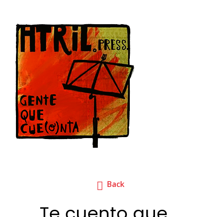
Back
Te cuento que…