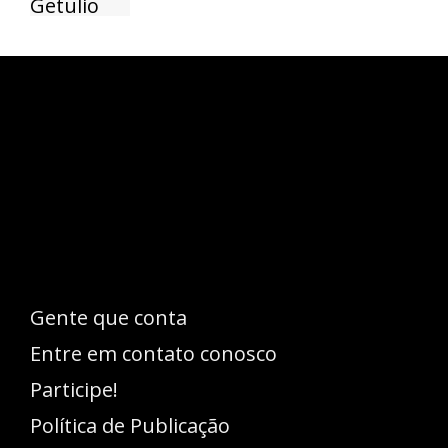
Esse espaço trata-se um lugar onde você
pode se expressar, além de aproveitar a
oportunidade para ser lido em outro
idioma!
Gente que conta
Entre em contato conosco
Participe!
Política de Publicação