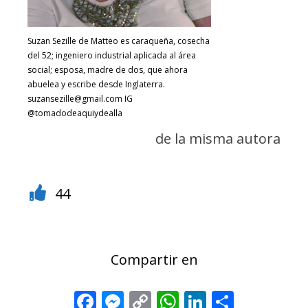
Suzan Sezille de Matteo es caraqueña, cosecha
del 52; ingeniero industrial aplicada al área
social; esposa, madre de dos, que ahora
abuelea y escribe desde Inglaterra.
suzansezille@gmail.com IG
@tomadodeaquiydealla
de la misma autora
44
Compartir en
Facebook
Messenger
Copy
WhatsApp
LinkedIn
Share