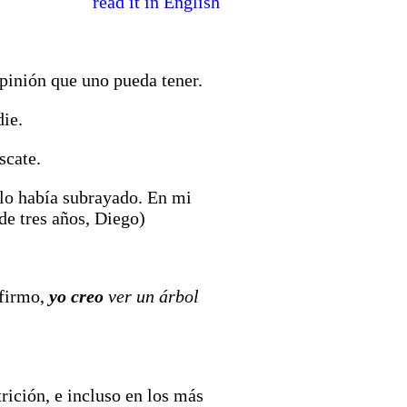
read it in English
pinión que uno pueda tener.
ie.
scate.
 lo había subrayado. En mi
de tres años, Diego)
afirmo,
yo creo
ver un árbol
rición, e incluso en los más