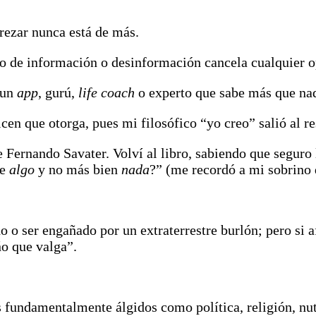
ezar nunca está de más.
so de información o desinformación cancela cualquier o
 un
app
, gurú,
life coach
o experto que sabe más que nad
cen que otorga, pues mi filosófico “yo creo” salió al re
e Fernando Savater. Volví al libro, sabiendo que seguro
te
algo
y no más bien
nada
?” (me recordó a mi sobrino 
o o ser engañado por un extraterrestre burlón; pero si 
o que valga”.
s fundamentalmente álgidos como política, religión, nut