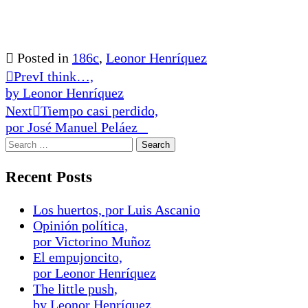
Posted in
186c
,
Leonor Henríquez
Prev
I think…,
by Leonor Henríquez
Next
Tiempo casi perdido,
por José Manuel Peláez
Recent Posts
Los huertos, por Luis Ascanio
Opinión política,
por Victorino Muñoz
El empujoncito,
por Leonor Henríquez
The little push,
by Leonor Henríquez