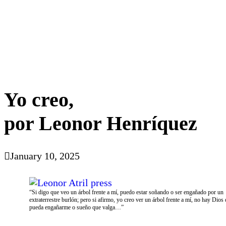
Yo creo,
por Leonor Henríquez
January 10, 2025
“Si digo que veo un árbol frente a mí, puedo estar soñando o ser engañado por un
extraterrestre burlón; pero si afirmo, yo creo ver un árbol frente a mí, no hay Dios
pueda engañarme o sueño que valga…”