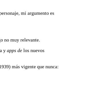
 personaje, mi argumento es
go no muy relevante.
la y
apps de
los nuevos
-1939) más vigente que nunca: