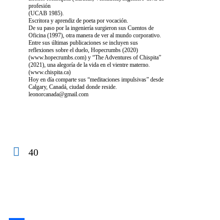
profesión
(UCAB 1985).
Escritora y aprendiz de poeta por vocación.
De su paso por la ingeniería surgieron sus Cuentos de
Oficina (1997), otra manera de ver al mundo corporativo.
Entre sus últimas publicaciones se incluyen sus
reflexiones sobre el duelo, Hopecrumbs (2020)
(www.hopecrumbs.com) y “The Adventures of Chispita”
(2021), una alegoría de la vida en el vientre materno.
(www.chispita.ca)
Hoy en día comparte sus “meditaciones impulsivas” desde
Calgary, Canadá, ciudad donde reside.
leonorcanada@gmail.com
40