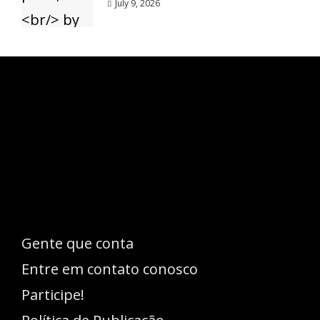
July 9, 2026
Esse espaço trata-se um lugar onde você
pode se expressar, além de aproveitar a
oportunidade para ser lido em outro
idioma!
Gente que conta
Entre em contato conosco
Participe!