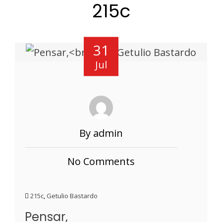
215c
31
Jul
By admin
No Comments
215c
,
Getulio Bastardo
Pensar,