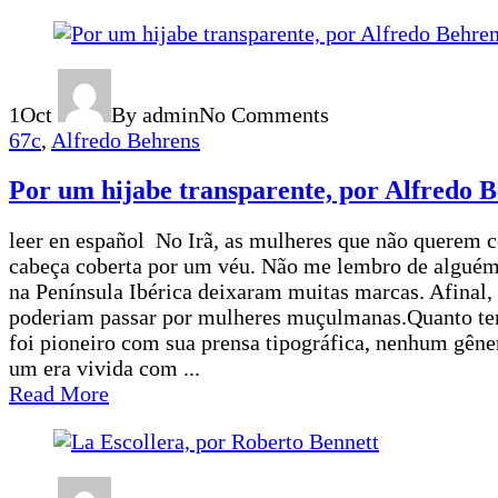
1
Oct
By admin
No Comments
67c
,
Alfredo Behrens
Por um hijabe transparente, por Alfredo 
leer en español No Irã, as mulheres que não querem 
cabeça coberta por um véu. Não me lembro de alguém 
na Península Ibérica deixaram muitas marcas. Afinal,
poderiam passar por mulheres muçulmanas.Quanto te
foi pioneiro com sua prensa tipográfica, nenhum gênero
um era vivida com ...
Read More