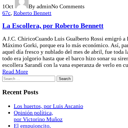
1
Oct
By admin
No Comments
67c
,
Roberto Bennett
La Escollera, por Roberto Bennett
A J.C. ChiricoCuando Luis Gualberto Rossi emigró a Eur
Máximo Gorki, porque era lo más económico. Así, part
aquel día fresco y nublado del mes de abril, fue toda 
todo era jolgorio hasta que el barco hizo sonar su sire
escollera Sarandí con la vana esperanza de verlo en cub
Read More
Recent Posts
Los huertos, por Luis Ascanio
Opinión política,
por Victorino Muñoz
El empujoncito,