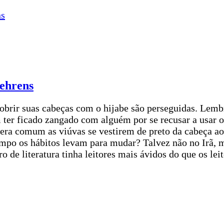
Behrens
cobrir suas cabeças com o hijabe são perseguidas. Lem
ter ficado zangado com alguém por se recusar a usar 
 era comum as viúvas se vestirem de preto da cabeça ao
mpo os hábitos levam para mudar? Talvez não no Irã,
 de literatura tinha leitores mais ávidos do que os lei