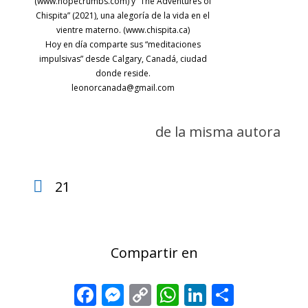
(www.hopecrumbs.com) y “The Adventures of
Chispita” (2021), una alegoría de la vida en el
vientre materno. (www.chispita.ca)
Hoy en día comparte sus “meditaciones
impulsivas” desde Calgary, Canadá, ciudad
donde reside.
leonorcanada@gmail.com
de la misma autora
21
Compartir en
Facebook
Messenger
Copy
WhatsApp
LinkedIn
Share