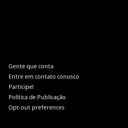
Esse espaço trata-se um lugar onde você
pode se expressar, além de aproveitar a
oportunidade para ser lido em outro
idioma!
Gente que conta
Entre em contato conosco
Participe!
Política de Publicação
Opt-out preferences