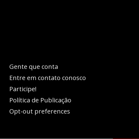
Esse espaço trata-se um lugar onde você
pode se expressar, além de aproveitar a
oportunidade para ser lido em outro
idioma!
Gente que conta
Entre em contato conosco
Participe!
Política de Publicação
Opt-out preferences