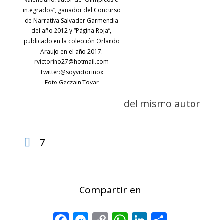
integrados”, ganador del Concurso
de Narrativa Salvador Garmendia
del año 2012 y “Página Roja”,
publicado en la colección Orlando
Araujo en el año 2017.
rvictorino27@hotmail.com
Twitter:@soyvictorinox
Foto Geczain Tovar
del mismo autor
7
Compartir en
Facebook
Messenger
Copy
WhatsApp
LinkedIn
Share