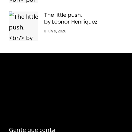
The little push,
by Leonor Henríquez
July 9, 2026
Esse espaço trata-se um lugar onde você
pode se expressar, além de aproveitar a
oportunidade para ser lido em outro
idioma!
Gente que conta