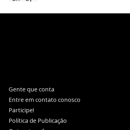
Esse espaço trata-se um lugar onde você
pode se expressar, além de aproveitar a
oportunidade para ser lido em outro
idioma!
Gente que conta
Entre em contato conosco
Participe!
Política de Publicação